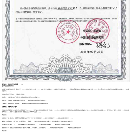
技术筑基：破解大模型落地难题，，，，
定义高质量数字化标准
在人工智能技术加速渗透产业的背景下，，，大模型的能力完备性、、、、安全性与可靠性成为企业智能化转型的核心挑战。。。。中国信通院发起的大模型基础能力完备性测评，，，，旨在通过科学化评测体系筛选高质量技术底座，，，为行业
树立标杆。。。。
长征娱乐问学平台交出了一份硬核技术答卷：
数据安全：全链路隐私保护机制支持私域知识隔离训练与动态权限管控。。。
性能优化：分布式算力调度与多模型协同技术，，推动千亿级参数模型推理效率提升。。。
工程效率：开箱即用AI工程流水线，，将大模型开发部署周期较于行业平均水平明显缩短。。。。
创新赋能：构建产业级AI范式
长征娱乐数码推出的长征娱乐问学AI原生赋能平台，，，，专注于解决大模型在实际应用中的挑战，，，，为企业提供从计算资源调度到具体场景实施的全面解决方案，，，助力其实现智能化转型。。。该平台整合了算力、、模型、、、知识和应
用四大体系，，实现了从选型-训练-应用-管理的全生命周期闭环支持。。。。
核心价值
智能算力中枢：通过统一管理和智能调度多种品牌的CPU/GPU异构计算资源，，，提升整体资源效率，，，满足高性能计算需求。。。。
模型全生命周期服务：用户可以一键调用国内外主流模型，，并支持使用私有数据进行微调，，，以创建轻量化且性能优越的定制化模型。。
知识资产引擎：融合文本、、、音视频及网页等多种模态的数据，，，，连接企业即时通讯系统，，，建立安全可控的知识流转机制。。
敏捷应用工厂：预置五种智能应用模板（包括客户服务、、市场营销、、知识管理等），，，采用模块化的代理架构设计，，，快速响应业务变化的需求。。
核心优势